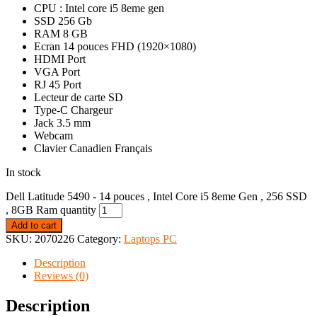
CPU : Intel core i5 8eme gen
SSD 256 Gb
RAM 8 GB
Ecran 14 pouces
FHD (1920×1080)
HDMI Port
VGA Port
RJ 45 Port
Lecteur de carte SD
Type-C Chargeur
Jack 3.5 mm
Webcam
Clavier Canadien Français
In stock
Dell Latitude 5490 - 14 pouces , Intel Core i5 8eme Gen , 256 SSD
, 8GB Ram quantity
Add to cart
SKU:
2070226
Category:
Laptops PC
Description
Reviews (0)
Description