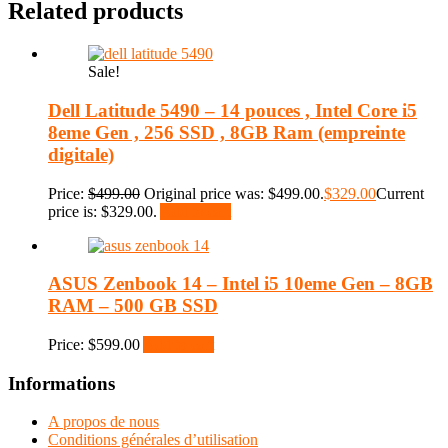
Related products
Sale!
Dell Latitude 5490 – 14 pouces , Intel Core i5
8eme Gen , 256 SSD , 8GB Ram (empreinte
digitale)
Price:
$
499.00
Original price was: $499.00.
$
329.00
Current
price is: $329.00.
Add to cart
ASUS Zenbook 14 – Intel i5 10eme Gen – 8GB
RAM – 500 GB SSD
Price:
$
599.00
Add to cart
Informations
A propos de nous
Conditions générales d’utilisation