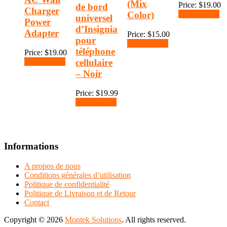
(Mix
Price:
$
19.00
de bord
Charger
Color)
Add to cart
universel
Power
d’Insignia
Adapter
Price:
$
15.00
pour
Add to cart
téléphone
Price:
$
19.00
cellulaire
Add to cart
– Noir
Price:
$
19.99
Add to cart
Informations
A propos de nous
Conditions générales d’utilisation
Politique de confidentialité
Politique de Livraison et de Retour
Contact
Copyright © 2026
Montek Solutions
. All rights reserved.