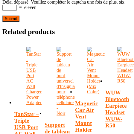
Délai dépassé. Veuillez compléter le captcha une fois de plus.
six
+
=
eleven
Related products
WUW
Bluetooth
Magnetic
Earpiece
Car Air
Headset
TanStar –
Vent
WUW-
Triple
Mount
Support
R50
USB Port
Holder
de tableau
AC Wall