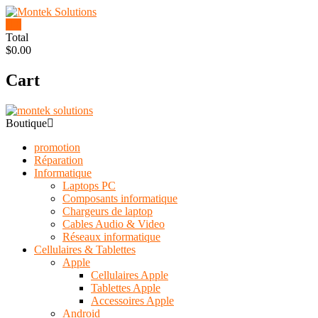
Skip
to
0
content
Montek
Total
$0.00
Solutions
Cart
Réparation
et
vente
|
Boutique
Ordinateur,
cellulaire
promotion
&
Réparation
électronique
Informatique
Laptops PC
Composants informatique
Chargeurs de laptop
Cables Audio & Video
Réseaux informatique
Cellulaires & Tablettes
Apple
Cellulaires Apple
Tablettes Apple
Accessoires Apple
Android