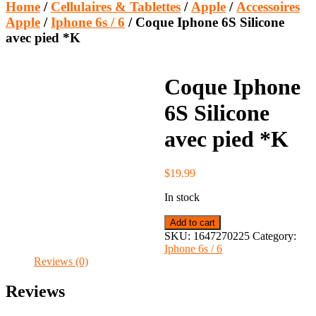
Home
/
Cellulaires & Tablettes
/
Apple
/
Accessoires
Apple
/
Iphone 6s / 6
/ Coque Iphone 6S Silicone
avec pied *K
Coque Iphone
6S Silicone
avec pied *K
$
19.99
In stock
Coque
Add to cart
Iphone
SKU:
1647270225
Category:
6S
Iphone 6s / 6
Silicone
Reviews (0)
avec
pied
Reviews
*K
quantity