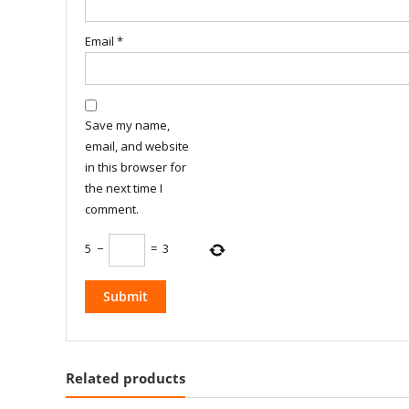
Email
*
Save my name,
email, and website
in this browser for
the next time I
comment.
5
−
=
3
Related products