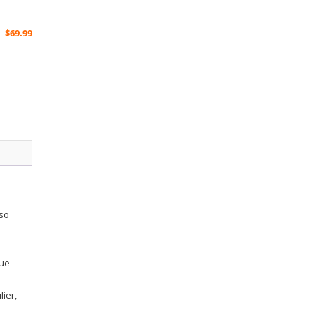
$
69.99
sso
que
ier,