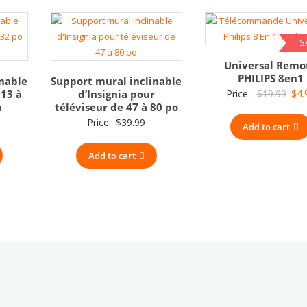
S
Universal Remo
PHILIPS 8en1
inable
Support mural inclinable
Orig
 13 à
d’Insignia pour
Price:
$
19.99
$
4.
a
téléviseur de 47 à 80 po
pric
Price:
$
39.99
Add to cart
was
$19.
Add to cart