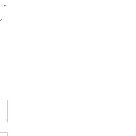
e de
z.