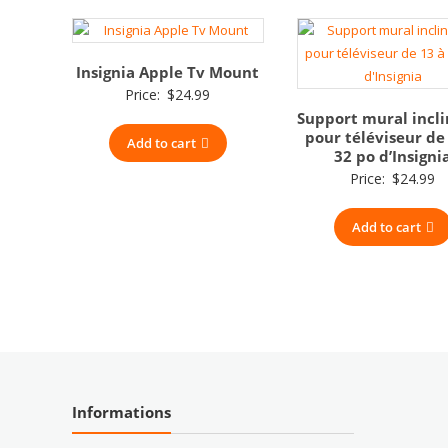
Insignia Apple Tv Mount
Price:
$
24.99
Support mural incl
pour téléviseur de
Add to cart
32 po d’Insigni
Price:
$
24.99
Add to cart
Informations