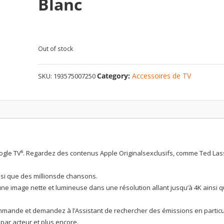
Blanc
Out of stock
Category:
Accessoires de TV
SKU:
193575007250
ogle TV⁶. Regardez des contenus Apple Originalsexclusifs, comme Ted La
insi que des millionsde chansons.
une image nette et lumineuse dans une résolution allant jusqu’à 4K ainsi 
mmande et demandez à l’Assistant de rechercher des émissions en particul
par acteur et plus encore.