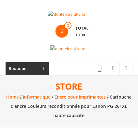
Skip
to
content
Montek
0
TOTAL
Solutions
$0.00
Réparation
et
vente
|
Boutique
Ordinateur,
cellulaire
STORE
&
Home
/
Informatique
/
Encre pour Imprimantes
/ Cartouche
électronique
d’encre Couleurs reconditionnée pour Canon PG-261XL
haute capacité