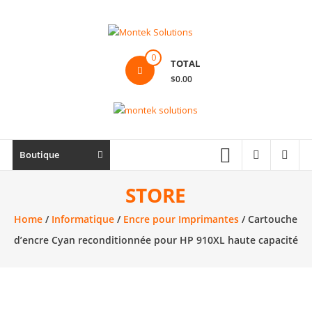
Skip
to
content
Montek
0
TOTAL
Solutions
$0.00
Réparation
et
vente
|
Boutique
Ordinateur,
cellulaire
STORE
&
Home
/
Informatique
/
Encre pour Imprimantes
/ Cartouche
électronique
d’encre Cyan reconditionnée pour HP 910XL haute capacité