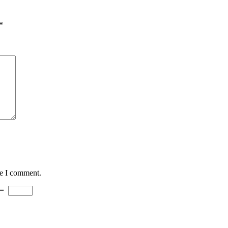
*
me I comment.
=