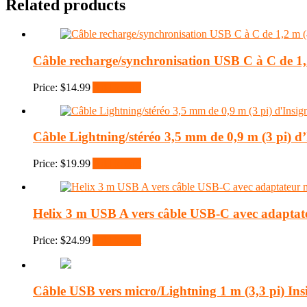
Related products
Câble recharge/synchronisation USB C à C de 1,2
Price:
$
14.99
Add to cart
Câble Lightning/stéréo 3,5 mm de 0,9 m (3 pi) d’
Price:
$
19.99
Add to cart
Helix 3 m USB A vers câble USB-C avec adapta
Price:
$
24.99
Add to cart
Câble USB vers micro/Lightning 1 m (3,3 pi) Ins