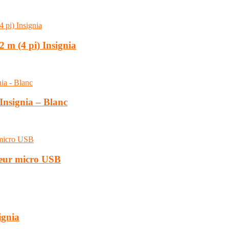
 m (4 pi) Insignia
Insignia – Blanc
teur micro USB
ignia