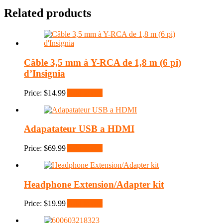
Related products
Câble 3,5 mm à Y-RCA de 1,8 m (6 pi)
d’Insignia
Price:
$
14.99
Add to cart
Adapatateur USB a HDMI
Price:
$
69.99
Add to cart
Headphone Extension/Adapter kit
Price:
$
19.99
Add to cart