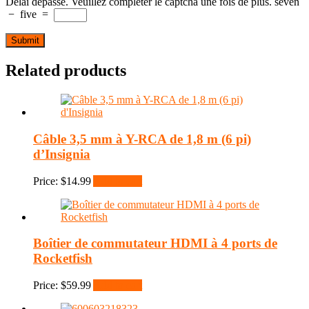
Délai dépassé. Veuillez compléter le captcha une fois de plus.
seven
−
five
=
Related products
Câble 3,5 mm à Y-RCA de 1,8 m (6 pi)
d’Insignia
Price:
$
14.99
Add to cart
Boîtier de commutateur HDMI à 4 ports de
Rocketfish
Price:
$
59.99
Add to cart