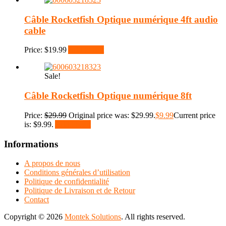
Câble Rocketfish Optique numérique 4ft audio
cable
Price:
$
19.99
Add to cart
Sale!
Câble Rocketfish Optique numérique 8ft
Price:
$
29.99
Original price was: $29.99.
$
9.99
Current price
is: $9.99.
Add to cart
Informations
A propos de nous
Conditions générales d’utilisation
Politique de confidentialité
Politique de Livraison et de Retour
Contact
Copyright © 2026
Montek Solutions
. All rights reserved.