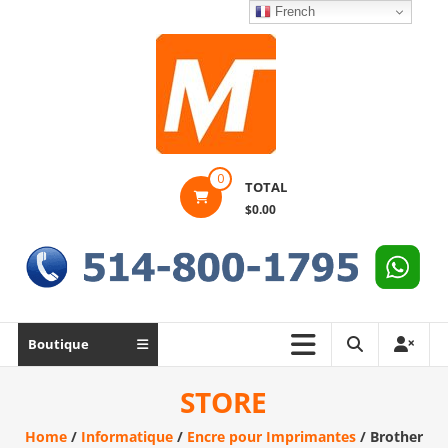
Skip
French
to
content
Montek
0
TOTAL
Solutions
$0.00
Réparation
et
vente
|
Ordinateur,
Boutique
cellulaire
&
STORE
électronique
Home
/
Informatique
/
Encre pour Imprimantes
/ Brother