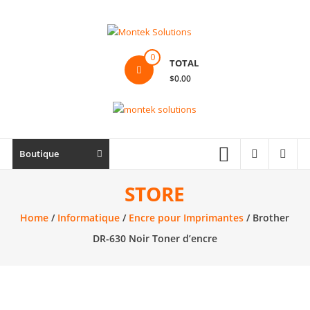
Skip
to
content
Montek
0
TOTAL
Solutions
$0.00
Réparation
et
vente
|
Boutique
Ordinateur,
cellulaire
STORE
&
Home
/
Informatique
/
Encre pour Imprimantes
/ Brother
électronique
DR-630 Noir Toner d’encre