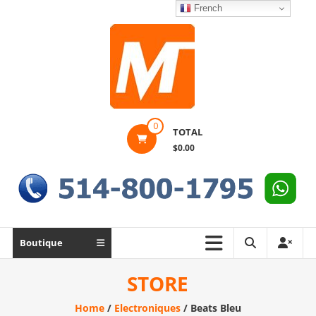
Skip
French
to
content
Montek
0
TOTAL
Solutions
$0.00
Réparation
et
vente
|
Ordinateur,
Boutique
cellulaire
&
STORE
électronique
Home
/
Electroniques
/ Beats Bleu