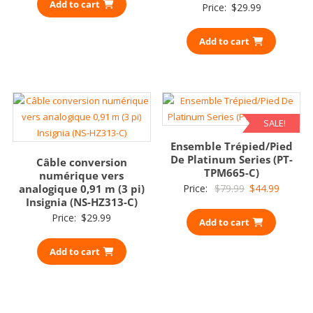
Add to cart
Price:
$
29.99
Add to cart
SALE!
Ensemble Trépied/Pied
De Platinum Series (PT-
Câble conversion
TPM665-C)
numérique vers
Original
Current
analogique 0,91 m (3 pi)
Price:
$
79.99
$
44.99
Insignia (NS-HZ313-C)
price
price
Price:
$
29.99
Add to cart
was:
is:
$79.99.
$44.99.
Add to cart