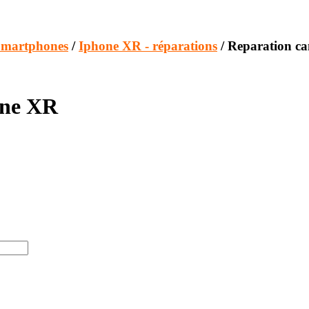
Smartphones
/
Iphone XR - réparations
/ Reparation c
one XR