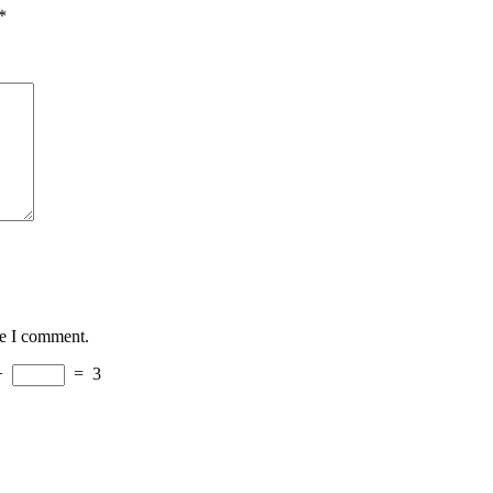
*
me I comment.
−
=
3