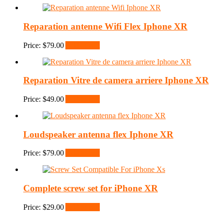
Reparation antenne Wifi Flex Iphone XR
Price:
$
79.00
Add to cart
Reparation Vitre de camera arriere Iphone XR
Price:
$
49.00
Add to cart
Loudspeaker antenna flex Iphone XR
Price:
$
79.00
Add to cart
Complete screw set for iPhone XR
Price:
$
29.00
Add to cart