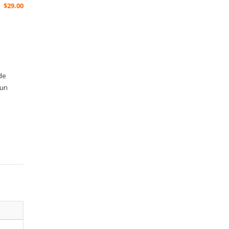
$
29.00
 de
 un