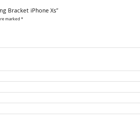
ing Bracket iPhone Xs”
 are marked
*