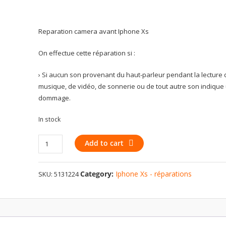
Reparation camera avant Iphone Xs
On effectue cette réparation si :
› Si aucun son provenant du haut-parleur pendant la lecture
musique, de vidéo, de sonnerie ou de tout autre son indique
dommage.
In stock
Back
Add to cart
camera
Holding
Category:
Iphone Xs - réparations
SKU:
5131224
Bracket
iPhone
Xs
quantity