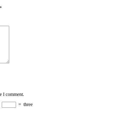
*
me I comment.
−
=
three