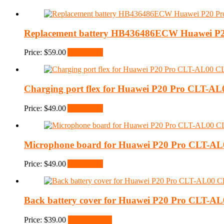
Replacement battery HB436486ECW Huawei P2
Price:
$
59.00
Add to cart
Charging port flex for Huawei P20 Pro CLT-
Price:
$
49.00
Add to cart
Microphone board for Huawei P20 Pro CLT-A
Price:
$
49.00
Add to cart
Back battery cover for Huawei P20 Pro CLT-
Price:
$
39.00
Select options