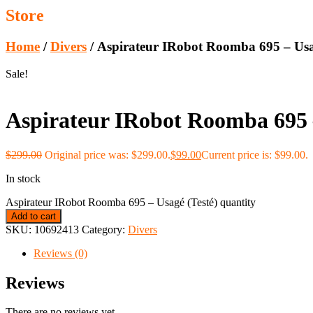
Store
Home
/
Divers
/ Aspirateur IRobot Roomba 695 – Usa
Sale!
Aspirateur IRobot Roomba 695 –
$
299.00
Original price was: $299.00.
$
99.00
Current price is: $99.00.
In stock
Aspirateur IRobot Roomba 695 – Usagé (Testé) quantity
Add to cart
SKU:
10692413
Category:
Divers
Reviews (0)
Reviews
There are no reviews yet.