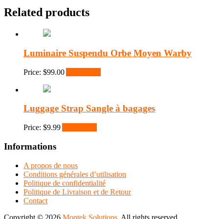
Related products
Luminaire Suspendu Orbe Moyen Warby
Price:
$
99.00
Add to cart
Luggage Strap Sangle à bagages
Price:
$
9.99
Add to cart
Informations
A propos de nous
Conditions générales d’utilisation
Politique de confidentialité
Politique de Livraison et de Retour
Contact
Copyright © 2026
Montek Solutions
. All rights reserved.