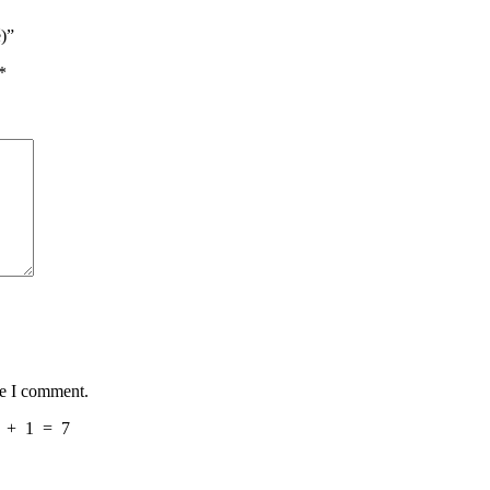
)”
*
me I comment.
+
1
=
7