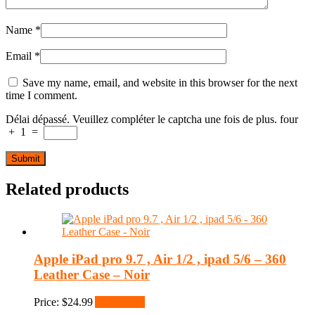
Name
*
Email
*
Save my name, email, and website in this browser for the next
time I comment.
Délai dépassé. Veuillez compléter le captcha une fois de plus.
four
+
1
=
Related products
Apple iPad pro 9.7 , Air 1/2 , ipad 5/6 – 360
Leather Case – Noir
Price:
$
24.99
Add to cart