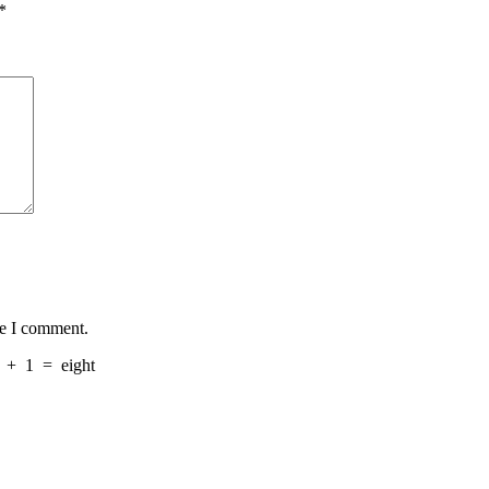
*
me I comment.
+
1
=
eight