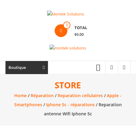
Skip
to
content
Montek
0
TOTAL
Solutions
$0.00
Réparation
et
vente
|
Boutique
Ordinateur,
cellulaire
STORE
&
Home
/
Réparation
/
Reparation cellulaires
/
Apple -
électronique
Smartphones
/
Iphone 5c - réparations
/ Reparation
antenne Wifi Iphone 5c