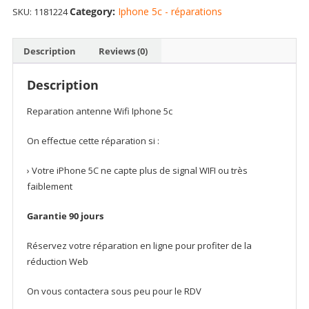
Category:
Iphone 5c - réparations
SKU:
1181224
Iphone
5c
quantity
Description
Reviews (0)
Description
Reparation antenne Wifi Iphone 5c
On effectue cette réparation si :
› Votre iPhone 5C ne capte plus de signal WIFI ou très
faiblement
Garantie 90 jours
Réservez votre réparation en ligne pour profiter de la
réduction Web
On vous contactera sous peu pour le RDV