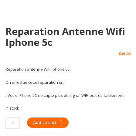
Reparation Antenne Wifi
Iphone 5c
$
39.00
Reparation antenne Wifi Iphone 5c
On effectue cette réparation si :
› Votre iPhone 5C ne capte plus de signal WIFI ou très faiblement
In stock
Reparation
Add to cart
antenne
Wifi