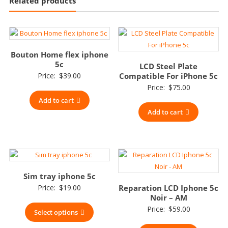
Related products
Bouton Home flex iphone
5c
LCD Steel Plate
Price:
$
39.00
Compatible For iPhone 5c
Price:
$
75.00
Add to cart
Add to cart
Sim tray iphone 5c
Price:
$
19.00
Reparation LCD Iphone 5c
Noir – AM
Price:
$
59.00
Select options