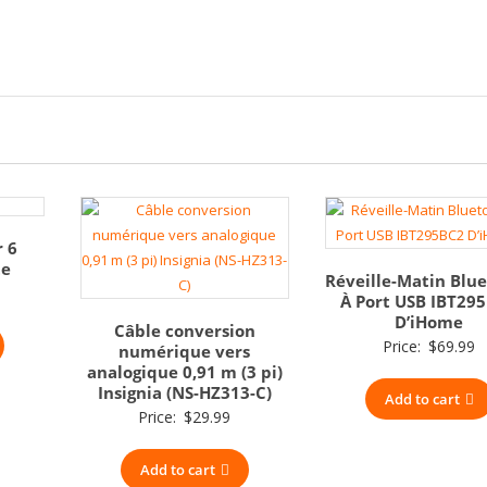
r 6
te
Réveille-Matin Blu
À Port USB IBT29
D’iHome
Câble conversion
Price:
$
69.99
numérique vers
analogique 0,91 m (3 pi)
Insignia (NS-HZ313-C)
Add to cart
Price:
$
29.99
Add to cart