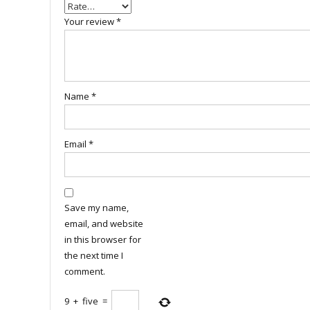
Your review
*
Name
*
Email
*
Save my name,
email, and website
in this browser for
the next time I
comment.
9
+
five
=