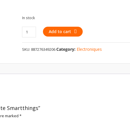
In stock
Ampoule
Add to cart
intelligente
Smartthings
Category:
Electroniques
SKU:
887276349206
quantity
nte Smartthings”
 are marked
*