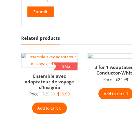
Related products
SALE!
3 for 1 Adaptate
Conductor-Whi
Ensemble avec
Price:
$
24.99
adaptateur de voyage
d’Insignia
Original
Current
Price:
$
29.99
$
19.99
Add to cart
price
price
Add to cart
was:
is:
$29.99.
$19.99.