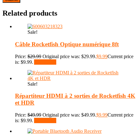
Related products
Sale!
Câble Rocketfish Optique numérique 8ft
Price:
$
29.99
Original price was: $29.99.
$
9.99
Current price
is: $9.99.
Add to cart
Sale!
Répartiteur HDMI à 2 sorties de Rocketfish 4K
et HDR
Price:
$
49.99
Original price was: $49.99.
$
9.99
Current price
is: $9.99.
Add to cart