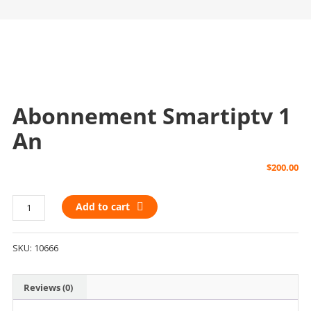
Abonnement Smartiptv 1
An
$
200.00
Abonnement
Add to cart
Smartiptv
1
SKU:
10666
an
quantity
Reviews (0)