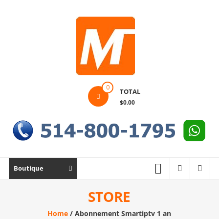
Skip
to
content
Montek
0
TOTAL
Solutions
$0.00
Réparation
et
vente
|
Ordinateur,
Boutique
cellulaire
&
STORE
électronique
Home
/ Abonnement Smartiptv 1 an