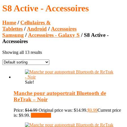
S8 Active - Accessoires
Home
/
Cellulaires &
Tablettes
/
Android
/
Accessoires
Samsung
/
Accessoires - Galaxy S
/ S8 Active -
Accessoires
Showing all 13 results
Sale!
Manche pour autoportrait Bluetooth de
ReTrak – Noir
Price:
$
14.99
Original price was: $14.99.
$
9.99
Current price
is: $9.99.
Add to cart