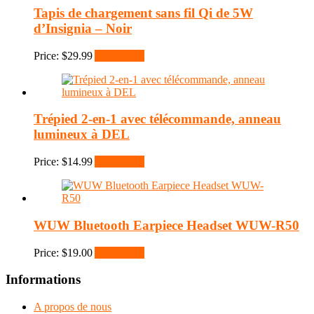
Tapis de chargement sans fil Qi de 5W
d’Insignia – Noir
Price:
$
29.99
Add to cart
Trépied 2-en-1 avec télécommande, anneau
lumineux à DEL
Price:
$
14.99
Add to cart
WUW Bluetooth Earpiece Headset WUW-R50
Price:
$
19.00
Add to cart
Informations
A propos de nous