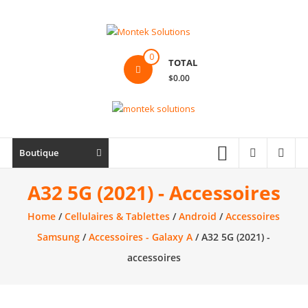
Skip
to
content
Montek
0
TOTAL
Solutions
$0.00
Réparation
et
vente
|
Boutique
Ordinateur,
cellulaire
A32 5G (2021) - Accessoires
&
Home
/
Cellulaires & Tablettes
/
Android
/
Accessoires
électronique
Samsung
/
Accessoires - Galaxy A
/ A32 5G (2021) -
accessoires