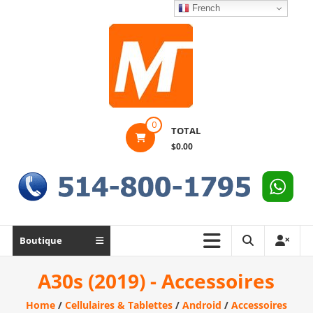
Skip
French
to
content
Montek
0
TOTAL
Solutions
$0.00
Réparation
et
vente
|
Ordinateur,
Boutique
cellulaire
&
A30s (2019) - Accessoires
électronique
Home
/
Cellulaires & Tablettes
/
Android
/
Accessoires