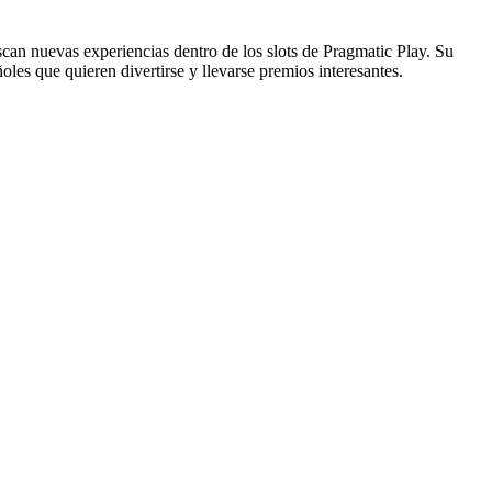
can nuevas experiencias dentro de los slots de Pragmatic Play. Su
les que quieren divertirse y llevarse premios interesantes.