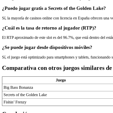
¿Puedo jugar gratis a Secrets of the Golden Lake?
Sí, la mayoría de casinos online con licencia en España ofrecen una ve
¿Cuál es la tasa de retorno al jugador (RTP)?
El RTP aproximado de este slot es del 96.7%, que está dentro del está
¿Se puede jugar desde dispositivos móviles?
Sí, el juego está optimizado para smartphones y tablets, funcionando
Comparativa con otros juegos similares d
Juego
Big Bass Bonanza
Secrets of the Golden Lake
Fishin’ Frenzy