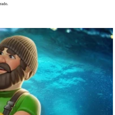
urado.