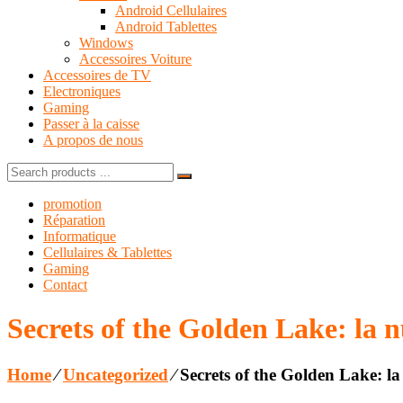
Android Cellulaires
Android Tablettes
Windows
Accessoires Voiture
Accessoires de TV
Electroniques
Gaming
Passer à la caisse
A propos de nous
Search
for:
promotion
Réparation
Informatique
Cellulaires & Tablettes
Gaming
Contact
Secrets of the Golden Lake: la 
Home
⁄
Uncategorized
⁄
Secrets of the Golden Lake: 