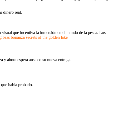
r dinero real.
ca visual que incentiva la inmersión en el mundo de la pesca. Los
g bass bonanza secrets of the golden lake
za y ahora espera ansioso su nueva entrega.
s que había probado.