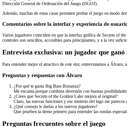
Dirección General de Ordenación del Juego (DGOJ).
Además, muchas de estas casas permiten probar el juego en modo demo, 
Comentarios sobre la interfaz y experiencia de usuari
Varios jugadores coinciden en que la interfaz gráfica de Secrets of th
controles son sencillos, accesibles para principiantes, y a la vez sufi
Entrevista exclusiva: un jugador que ganó
Para entender mejor el atractivo de este slot, entrevistamos a Álvaro
Preguntas y respuestas con Álvaro
¿Por qué te gusta Big Bass Bonanza?
Me encanta porque combina diversión con buenas posibilidades d
¿Crees que Secrets of the Golden Lake mejora al original?
Claro, las nuevas funciones y ese misterio del lago me parecen 
¿Qué consejo le darías a los nuevos jugadores?
Que prueben la demo primero para entender las rondas especiale
Preguntas frecuentes sobre el juego