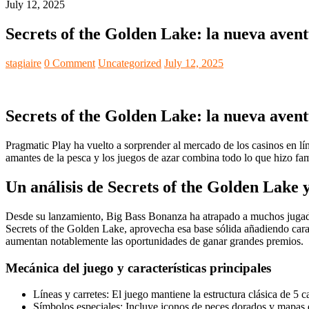
July 12, 2025
Secrets of the Golden Lake: la nueva aven
stagiaire
0 Comment
Uncategorized
July 12, 2025
Secrets of the Golden Lake: la nueva aven
Pragmatic Play ha vuelto a sorprender al mercado de los casinos en l
amantes de la pesca y los juegos de azar combina todo lo que hizo fa
Un análisis de Secrets of the Golden Lake 
Desde su lanzamiento, Big Bass Bonanza ha atrapado a muchos jugadore
Secrets of the Golden Lake, aprovecha esa base sólida añadiendo cara
aumentan notablemente las oportunidades de ganar grandes premios.
Mecánica del juego y características principales
Líneas y carretes: El juego mantiene la estructura clásica de 5
Símbolos especiales: Incluye iconos de peces dorados y mapas d