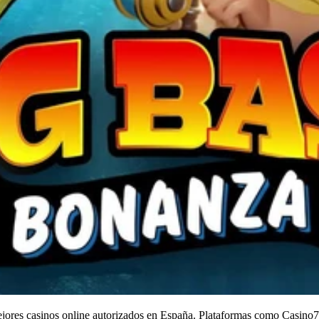
jores casinos online autorizados en España. Plataformas como Casino777