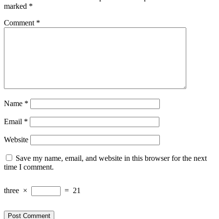
marked
*
Comment
*
Name
*
Email
*
Website
Save my name, email, and website in this browser for the next
time I comment.
three
×
=
21