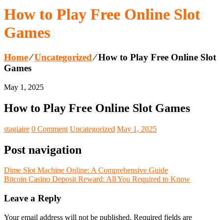
How to Play Free Online Slot
Games
Home
⁄
Uncategorized
⁄
How to Play Free Online Slot
Games
May 1, 2025
How to Play Free Online Slot Games
stagiaire
0 Comment
Uncategorized
May 1, 2025
Post navigation
Dime Slot Machine Online: A Comprehensive Guide
Bitcoin Casino Deposit Reward: All You Required to Know
Leave a Reply
Your email address will not be published.
Required fields are