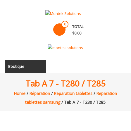
Skip
to
content
Montek
0
TOTAL
Solutions
$0.00
Réparation
et
vente
|
Boutique
Ordinateur,
cellulaire
Tab A 7 - T280 / T285
&
électronique
Home
/
Réparation
/
Reparation tablettes
/
Reparation
tablettes samsung
/ Tab A 7 - T280 / T285