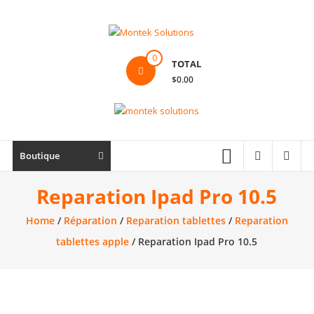
Skip
to
content
Montek
0
TOTAL
Solutions
$0.00
Réparation
et
vente
|
Boutique
Ordinateur,
cellulaire
Reparation Ipad Pro 10.5
&
Home
/
Réparation
/
Reparation tablettes
/
Reparation
électronique
tablettes apple
/ Reparation Ipad Pro 10.5