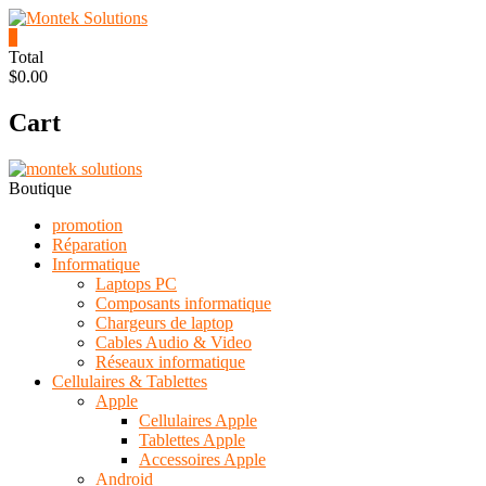
Skip
to
0
content
Montek
Total
$0.00
Solutions
Cart
Réparation
et
vente
|
Boutique
Ordinateur,
cellulaire
promotion
&
Réparation
électronique
Informatique
Laptops PC
Composants informatique
Chargeurs de laptop
Cables Audio & Video
Réseaux informatique
Cellulaires & Tablettes
Apple
Cellulaires Apple
Tablettes Apple
Accessoires Apple
Android