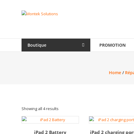
Skip
to
Montek
content
Solutions
Réparation
et
Boutique
PROMOTION
vente
|
Ordinateur,
cellulaire
Home
/
Répa
&
électronique
Showing all 4 results
iPad 2 Battery
iPad 2 charging port