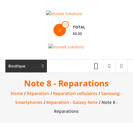
Skip
to
content
Montek
0
TOTAL
Solutions
$0.00
Réparation
et
vente
|
Boutique
Ordinateur,
cellulaire
Note 8 - Reparations
&
Home
/
Réparation
/
Reparation cellulaires
/
Samsung -
électronique
Smartphones
/
Reparation - Galaxy Note
/ Note 8 -
Reparations