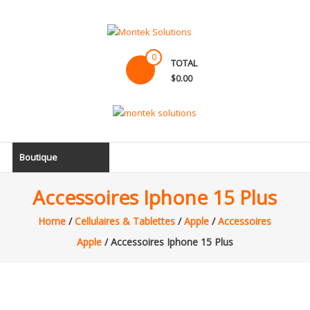
Skip
to
content
Montek
0
TOTAL
Solutions
$0.00
Réparation
et
vente
|
Boutique
Ordinateur,
cellulaire
Accessoires Iphone 15 Plus
&
électronique
Home
/
Cellulaires & Tablettes
/
Apple
/
Accessoires
Apple
/ Accessoires Iphone 15 Plus