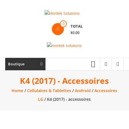
Skip
to
content
Montek
0
TOTAL
Solutions
$0.00
Réparation
et
vente
|
Boutique
Ordinateur,
cellulaire
K4 (2017) - Accessoires
&
Home
/
Cellulaires & Tablettes
/
Android
/
Accessoires
électronique
LG
/ K4 (2017) - accessoires