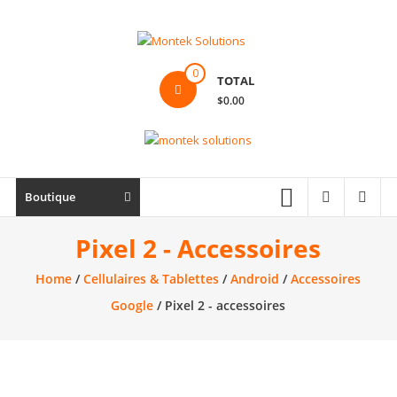
Skip
to
content
Montek
0
TOTAL
Solutions
$0.00
Réparation
et
vente
|
Boutique
Ordinateur,
cellulaire
Pixel 2 - Accessoires
&
Home
/
Cellulaires & Tablettes
/
Android
/
Accessoires
électronique
Google
/ Pixel 2 - accessoires