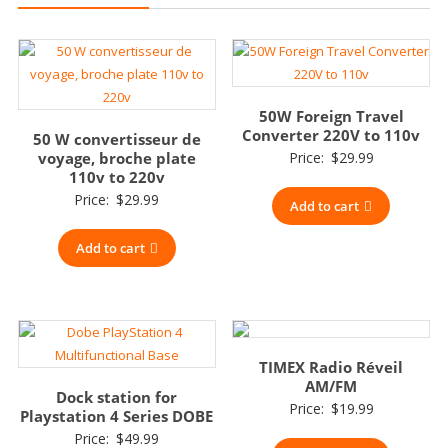
50W Foreign Travel
Converter 220V to 110v
50 W convertisseur de
voyage, broche plate
Price:
$
29.99
110v to 220v
Price:
$
29.99
Add to cart
Add to cart
TIMEX Radio Réveil
AM/FM
Dock station for
Price:
$
19.99
Playstation 4 Series DOBE
Price:
$
49.99