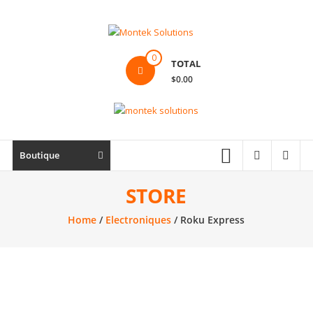
Skip
to
content
Montek
0
TOTAL
Solutions
$0.00
Réparation
et
vente
|
Boutique
Ordinateur,
cellulaire
STORE
&
Home
/
Electroniques
/ Roku Express
électronique