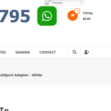
French
0
TOTAL
$0.00
TES
GAMING
CONTACT
ultiport Adapter – White
 To