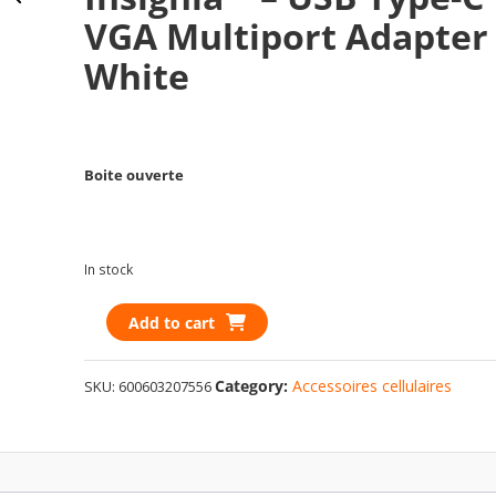
VGA Multiport Adapter
White
Boite ouverte
In stock
Insignia™
Add to cart
-
USB
Category:
Accessoires cellulaires
SKU:
600603207556
Type-
C
to
VGA
Multiport