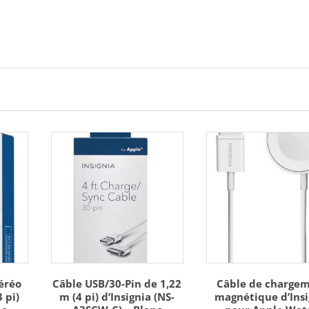
Adapter
-
White
quantity
éréo
Câble USB/30-Pin de 1,22
Câble de charge
 pi)
m (4 pi) d’Insignia (NS-
magnétique d’Insi