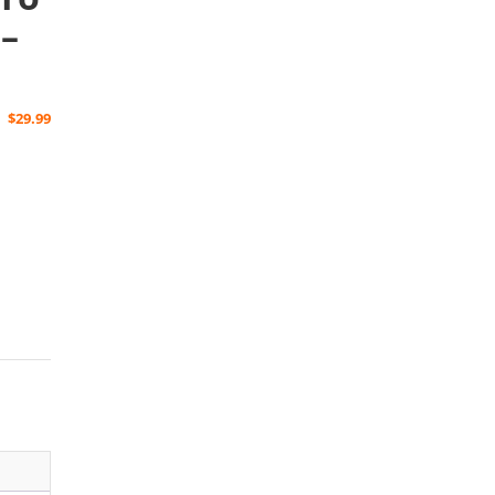
 –
$
29.99