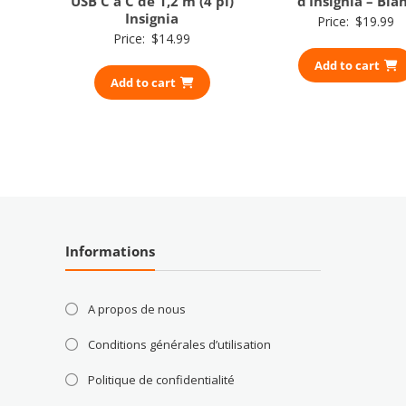
USB C à C de 1,2 m (4 pi)
d’Insignia – Bla
Insignia
Price:
$
19.99
Price:
$
14.99
Add to cart
Add to cart
Informations
A propos de nous
Conditions générales d’utilisation
Politique de confidentialité