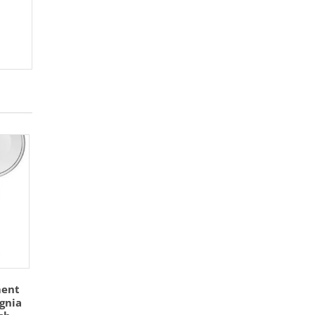
ment
gnia