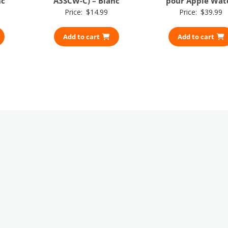
nc
A3SCW-C) – Blanc
pour Apple Wat
Price:
$
14.99
Price:
$
39.99
Add to cart
Add to cart