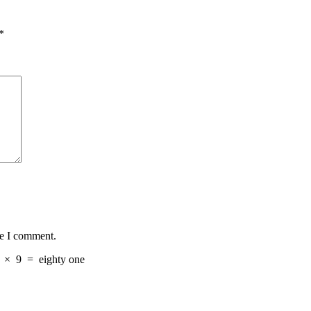
*
me I comment.
×
9
=
eighty one