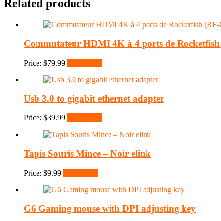
Related products
Commutateur HDMI 4K à 4 ports de Rocketfish
Price:
$
79.99
Add to cart
Usb 3.0 to gigabit ethernet adapter
Price:
$
39.99
Add to cart
Tapis Souris Mince – Noir elink
Price:
$
9.99
Add to cart
G6 Gaming mouse with DPI adjusting key